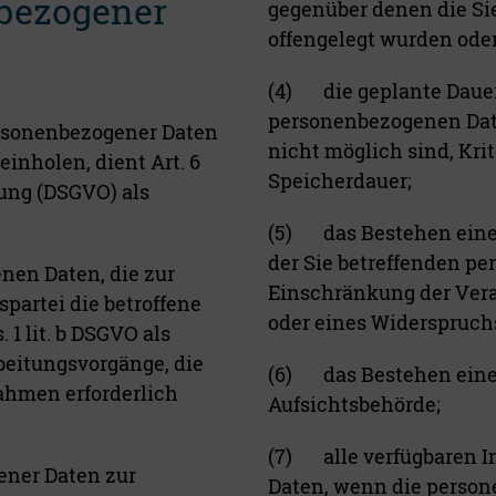
bezogener
gegenüber denen die Si
offengelegt wurden ode
(4) die geplante Dauer
personenbezogenen Date
ersonenbezogener Daten
nicht möglich sind, Krit
einholen, dient Art. 6
Speicherdauer;
nung (DSGVO) als
(5) das Bestehen eines
der Sie betreffenden p
nen Daten, die zur
Einschränkung der Vera
spartei die betroffene
oder eines Widerspruch
. 1 lit. b DSGVO als
rbeitungsvorgänge, die
(6) das Bestehen eine
ahmen erforderlich
Aufsichtsbehörde;
(7) alle verfügbaren I
ener Daten zur
Daten, wenn die person