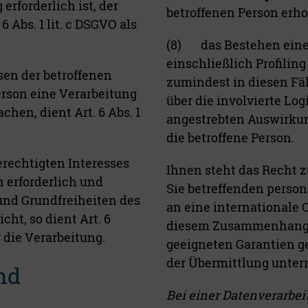
erforderlich ist, der
betroffenen Person erh
 Abs. 1 lit. c DSGVO als
(8) das Bestehen eine
einschließlich Profilin
sen der betroffenen
zumindest in diesen Fä
erson eine Verarbeitung
über die involvierte Log
hen, dient Art. 6 Abs. 1
angestrebten Auswirkun
die betroffene Person.
erechtigten Interesses
Ihnen steht das Recht z
 erforderlich und
Sie betreffenden person
und Grundfreiheiten des
an eine internationale 
ht, so dient Art. 6
diesem Zusammenhang k
r die Verarbeitung.
geeigneten Garantien 
der Übermittlung unterr
nd
Bei einer Datenverarbei