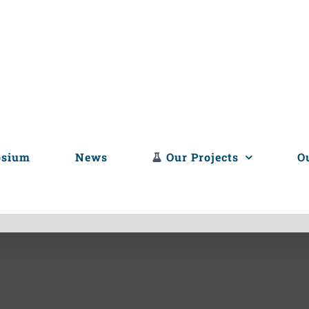
osium
News
Our Projects
O