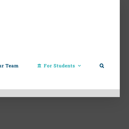
ur Team
For Students