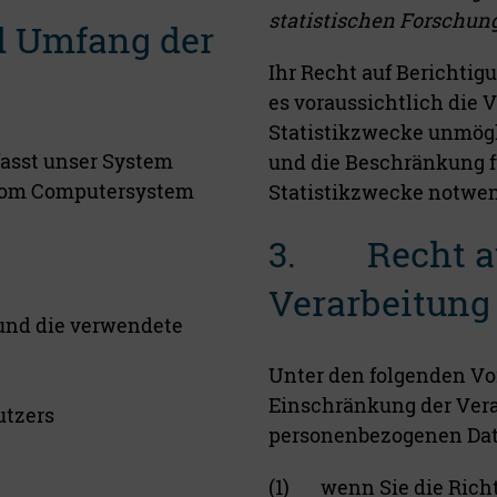
statistischen Forschu
 Umfang der
Ihr Recht auf Berichtig
es voraussichtlich die 
Statistikzwecke unmögl
fasst unser System
und die Beschränkung fü
 vom Computersystem
Statistikzwecke notwend
3. Recht au
Verarbeitung
und die verwendete
Unter den folgenden Vo
Einschränkung der Vera
utzers
personenbezogenen Dat
(1) wenn Sie die Richti