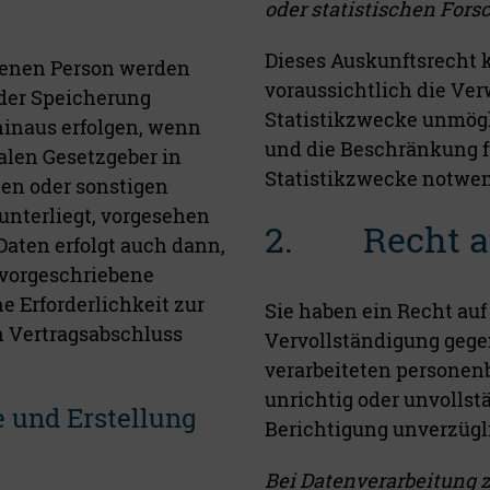
oder statistischen For
Dieses Auskunftsrecht 
fenen Person werden
voraussichtlich die Ver
 der Speicherung
Statistikzwecke unmögl
hinaus erfolgen, wenn
und die Beschränkung fü
alen Gesetzgeber in
Statistikzwecke notwend
en oder sonstigen
unterliegt, vorgesehen
2. Recht au
Daten erfolgt auch dann,
vorgeschriebene
ne Erforderlichkeit zur
Sie haben ein Recht auf
n Vertragsabschluss
Vervollständigung gege
verarbeiteten personenb
unrichtig oder unvollst
e und Erstellung
Berichtigung unverzüg
Bei Datenverarbeitung z