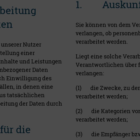
1. Auskunf
beitung
ten
Sie können von dem Ver
verlangen, ob personenb
verarbeitet werden.
 unserer Nutzer
stellung einer
Liegt eine solche Verar
Inhalte und Leistungen
Verantwortlichen über 
nenbezogener Daten
verlangen:
ch Einwilligung des
ällen, in denen eine
(1) die Zwecke, zu de
aus tatsächlichen
verarbeitet werden;
beitung der Daten durch
(2) die Kategorien vo
verarbeitet werden;
ür die
(3) die Empfänger bzw